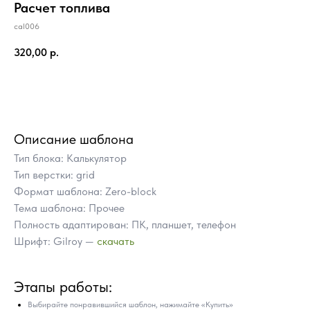
Расчет топлива
cal006
320,00
р.
Купить
Описание шаблона
Тип блока: Калькулятор
Тип верстки: grid
Формат шаблона: Zero-block
Тема шаблона: Прочее
Полность адаптирован: ПК, планшет, телефон
Шрифт: Gilroy —
скачать
ПОЧЕМУ СТОИТ КУПИТЬ
Этапы работы:
ГОТОВЫЕ БЛОКИ TILDA
ВМЕСТО ЗАКАЗА
Выбирайте понравившийся шаблон, нажимайте «Купить»