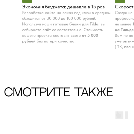
Экономия бюджета: дешевле в 15 раз
Скорость
Остались вопросы?
Разработка сайта на заказ под ключ в среднем
Создание 
Получите консультацию
обходится от 30 000 до 100 000 рублей.
професси
Используя наши
готовые блоки для Tilda
, вы
не менее 
перед покупкой
собираете сайт самостоятельно. Стоимость
на Тильде
вашего проекта составит всего
от 5 000
Вам не по
Напишите в мессенджеры, либо оставьте
рублей
без потери качества.
уже
опти
заявку в форме.
(ПК, план
Ваше имя
Ваш номер
+7
Я ознакомлен с
политикой
конфиденциальности
Получить консультацию