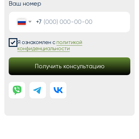
Модификации для Тильда
РАЗРАБОТКА САЙТОВ
Одностраничный
Сайт-визитка
Сайт-каталог услуг
Лендинг на Тильде
Многостраничный
Интернет-магазин
Корпоративный сайт
ДРУГИЕ УСЛУГИ
SEO продвижение
Контекстная реклама
Техническая поддержка сайта
Перенос сайтов на Тильду
Аудит сайта
КОНТАКТЫ
+7 (938) 428-28-04
info@no-kode.ru
Мы в соцсетях: