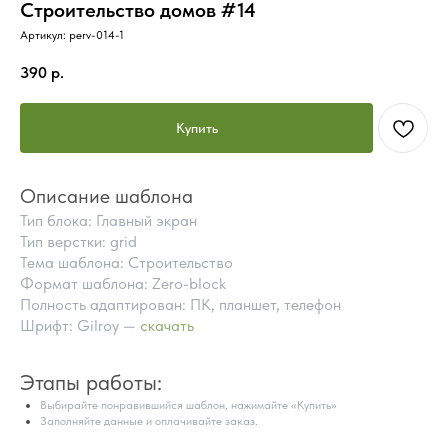
Строительство домов #14
Артикул:
perv-014-1
390
р.
Купить
Описание шаблона
Тип блока: Главный экран
Тип верстки: grid
Тема шаблона: Строительство
Формат шаблона: Zero-block
Полность адаптирован: ПК, планшет, телефон
Шрифт: Gilroy —
скачать
ПОЧЕМУ СТОИТ КУПИТЬ
ГОТОВЫЕ БЛОКИ TILDA
Этапы работы:
ВМЕСТО ЗАКАЗА
Выбирайте понравившийся шаблон, нажимайте «Купить»
РАЗРАБОТКИ С НУЛЯ?
Заполняйте данные и оплачивайте заказ.