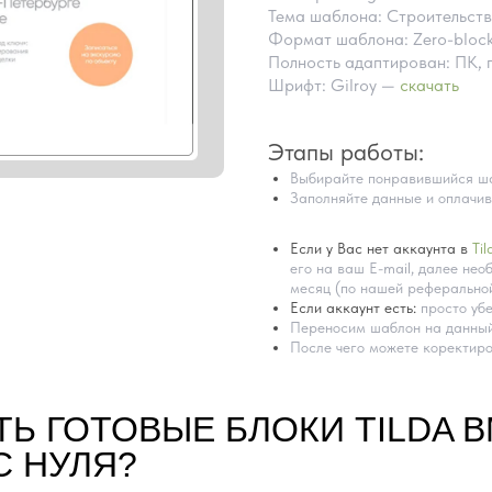
Тема шаблона: Строительст
Формат шаблона: Zero-bloc
Полность адаптирован: ПК, 
Шрифт: Gilroy —
скачать
Этапы работы:
Выбирайте понравившийся ша
Заполняйте данные и оплачив
Если у Вас нет аккаунта в
Til
его на ваш E-mail, далее необ
месяц (по нашей реферальной
Если аккаунт есть:
просто убе
Переносим шаблон на данный
После чего можете коректиро
ТЬ ГОТОВЫЕ БЛОКИ TILDA 
С НУЛЯ?