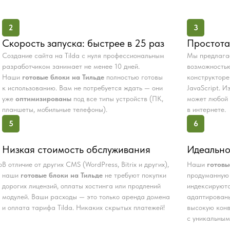
2
3
Скорость запуска: быстрее в 25 раз
Простота
Создание сайта на Tilda с нуля профессиональным
Мы предлаг
разработчиком занимает не менее 10 дней.
возможностью
Наши
готовые блоки на Тильде
полностью готовы
конструкторе
к использованию. Вам не потребуется ждать — они
JavaScript. 
уже
оптимизированы
под все типы устройств (ПК,
может любой 
планшеты, мобильные телефоны).
в интернете.
5
6
Низкая стоимость обслуживания
Идеально
о
В отличие от других CMS (WordPress, Bitrix и других),
Наши
готовы
наши
готовые блоки на Тильде
не требуют покупки
продуманную 
дорогих лицензий, оплаты хостинга или продлений
индексируютс
модулей. Ваши расходы — это только аренда домена
адаптированы
и оплата тарифа Tilda. Никаких скрытых платежей!
высокую конв
с уникальным