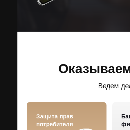
Оказываем
Ведем дел
Защита прав
Ба
потребителя
фи