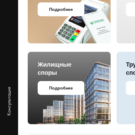
Подробнее
Жилищные
Тр
споры
сп
Подробнее
Консультация