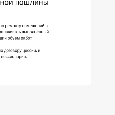
нной пошлины
по ремонту помещений в
 оплачивать выполненный
ший объем работ.
по договору цессии, и
 цессионария.