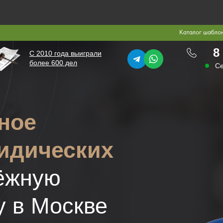
Каталог шабло
8
С 2010 года выиграли
более 600 дел
Се
ное
идических
ёжную
у в Москве