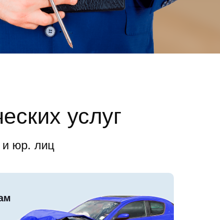
еских услуг
 и юр. лиц
ам