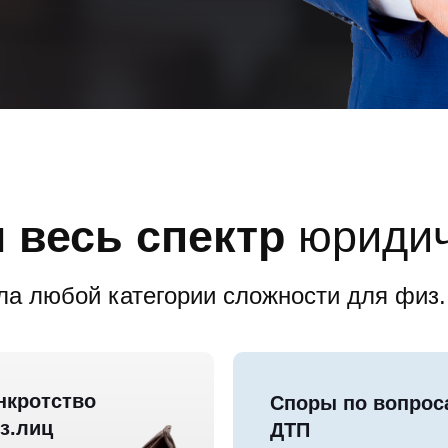
 весь спектр
юридич
а любой категории сложности для физ.
нкротство
Споры по вопрос
з.лиц
ДТП