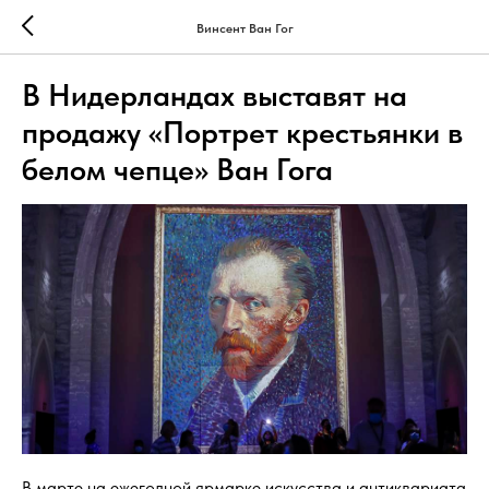
Винсент Ван Гог
В Нидерландах выставят на
продажу «Портрет крестьянки в
белом чепце» Ван Гога
В марте на ежегодной ярмарке искусства и антиквариата