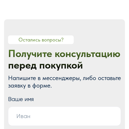
О нас
Портфолио
Блог
Акции
Отзывы
Контакты
ГОТОВЫЕ РЕШЕНИЯ
Каталог готовых сайтов
Готовые Landing Page
Готовые многостраничные сайты
Готовые интернет-магазины
Готовые блоки
Модификации для Тильда
РАЗРАБОТКА САЙТОВ
Одностраничный
Сайт-визитка
Сайт-каталог услуг
Лендинг на Тильде
Многостраничный
Интернет-магазин
Корпоративный сайт
ДРУГИЕ УСЛУГИ
SEO продвижение
Контекстная реклама
Техническая поддержка сайта
Перенос сайтов на Тильду