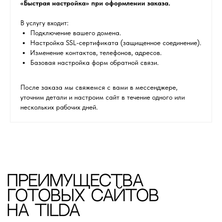
«Быстрая настройка» при оформлении заказа.
CМОТРИТЕ ТАКЖЕ
В услугу входит:
Подключение вашего домена.
Настройка SSL-сертификата (защищенное соединение).
Изменение контактов, телефонов, адресов.
Базовая настройка форм обратной связи.
После заказа мы свяжемся с вами в мессенджере,
уточним детали и настроим сайт в течение одного или
нескольких рабочих дней.
Остались вопросы?
Получите консультацию
перед покупкой
Напишите в мессенджеры, либо оставьте
заявку в форме.
Ваше имя